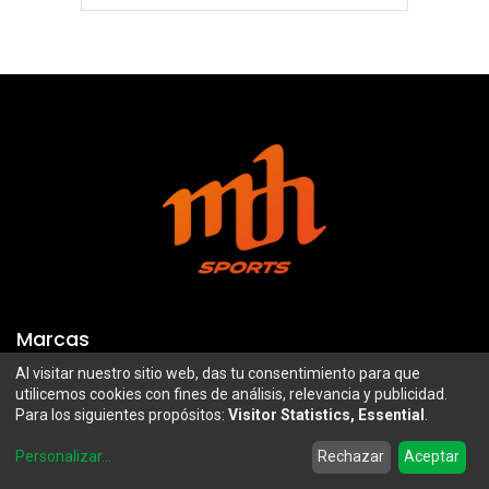
Marcas
Al visitar nuestro sitio web, das tu consentimiento para que
Troy Lee Designs
Mazawi
utilicemos cookies con fines de análisis, relevancia y publicidad.
Para los siguientes propósitos:
Visitor Statistics, Essential
.
100%
SIDI
0
Airoh
Uswe
Personalizar
...
Rechazar
Aceptar
Home
Search
Wishlist
Account
Borilli Racing
Maxima