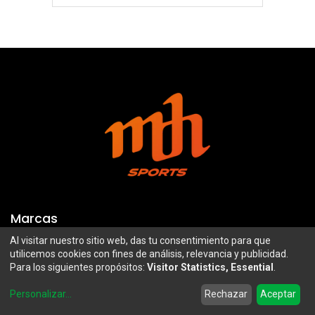
Marcas
Al visitar nuestro sitio web, das tu consentimiento para que
Troy Lee Designs
Mazawi
utilicemos cookies con fines de análisis, relevancia y publicidad.
Para los siguientes propósitos:
Visitor Statistics, Essential
.
100%
SIDI
0
Airoh
Uswe
Personalizar
...
Rechazar
Aceptar
Home
Search
Wishlist
Account
Borilli Racing
Maxima