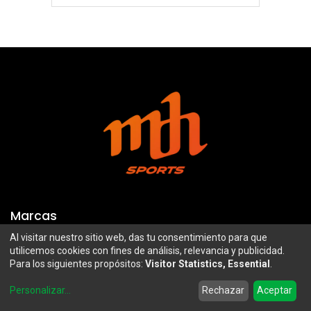
Marcas
Al visitar nuestro sitio web, das tu consentimiento para que
Troy Lee Designs
Mazawi
utilicemos cookies con fines de análisis, relevancia y publicidad.
Para los siguientes propósitos:
Visitor Statistics, Essential
.
100%
SIDI
0
Airoh
Uswe
Personalizar
...
Rechazar
Aceptar
Home
Search
Wishlist
Account
Borilli Racing
Maxima