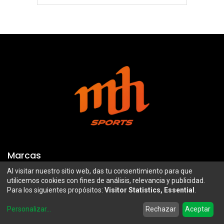
Marcas
Al visitar nuestro sitio web, das tu consentimiento para que
Troy Lee Designs
Mazawi
utilicemos cookies con fines de análisis, relevancia y publicidad.
Para los siguientes propósitos:
Visitor Statistics, Essential
.
100%
SIDI
0
Airoh
Uswe
Personalizar
...
Rechazar
Aceptar
Home
Search
Wishlist
Account
Borilli Racing
Maxima