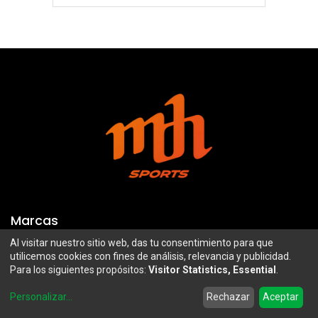
Marcas
Al visitar nuestro sitio web, das tu consentimiento para que
Troy Lee Designs
Mazawi
utilicemos cookies con fines de análisis, relevancia y publicidad.
Para los siguientes propósitos:
Visitor Statistics, Essential
.
100%
SIDI
0
Airoh
Uswe
Personalizar
...
Rechazar
Aceptar
Home
Search
Wishlist
Account
Borilli Racing
Maxima