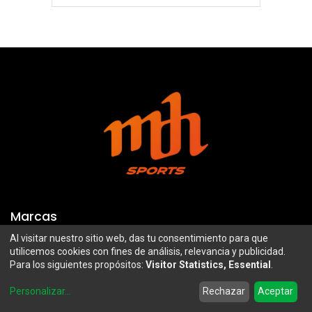
Marcas
Al visitar nuestro sitio web, das tu consentimiento para que
Troy Lee Designs
Mazawi
utilicemos cookies con fines de análisis, relevancia y publicidad.
Para los siguientes propósitos:
Visitor Statistics, Essential
.
100%
SIDI
0
Airoh
Uswe
Personalizar
...
Rechazar
Aceptar
Home
Search
Wishlist
Account
Borilli Racing
Maxima