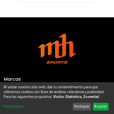
Marcas
Al visitar nuestro sitio web, das tu consentimiento para que
Troy Lee Designs
Mazawi
utilicemos cookies con fines de análisis, relevancia y publicidad.
Para los siguientes propósitos:
Visitor Statistics, Essential
.
100%
SIDI
0
Airoh
Uswe
Personalizar
...
Rechazar
Aceptar
Home
Search
Wishlist
Account
Borilli Racing
Maxima