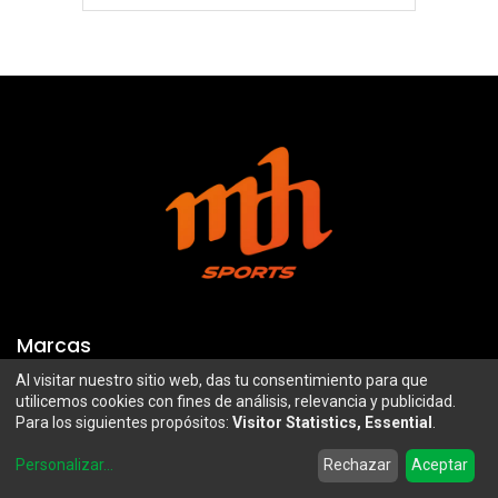
Marcas
Al visitar nuestro sitio web, das tu consentimiento para que
Troy Lee Designs
Mazawi
utilicemos cookies con fines de análisis, relevancia y publicidad.
Para los siguientes propósitos:
Visitor Statistics, Essential
.
100%
SIDI
0
Airoh
Uswe
Personalizar
...
Rechazar
Aceptar
Home
Search
Wishlist
Account
Borilli Racing
Maxima