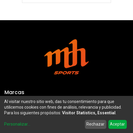
Marcas
Al visitar nuestro sitio web, das tu consentimiento para que
Troy Lee Designs
Mazawi
utilicemos cookies con fines de análisis, relevancia y publicidad.
Para los siguientes propósitos:
Visitor Statistics, Essential
.
100%
SIDI
0
Airoh
Uswe
Personalizar
...
Rechazar
Aceptar
Home
Search
Wishlist
Account
Borilli Racing
Maxima