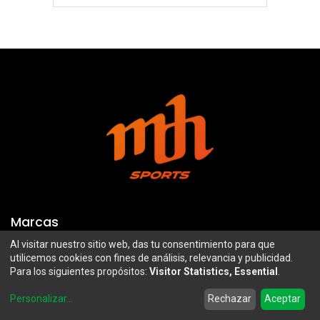
Marcas
Al visitar nuestro sitio web, das tu consentimiento para que
Troy Lee Designs
Mazawi
utilicemos cookies con fines de análisis, relevancia y publicidad.
Para los siguientes propósitos:
Visitor Statistics, Essential
.
100%
SIDI
0
Airoh
Uswe
Personalizar
...
Rechazar
Aceptar
Home
Search
Wishlist
Account
Borilli Racing
Maxima