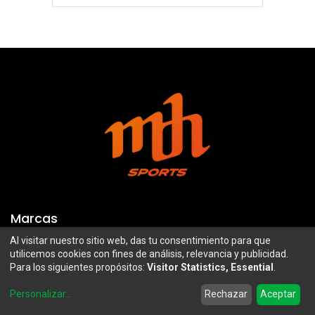
Marcas
Al visitar nuestro sitio web, das tu consentimiento para que
Troy Lee Designs
Mazawi
utilicemos cookies con fines de análisis, relevancia y publicidad.
Para los siguientes propósitos:
Visitor Statistics, Essential
.
100%
SIDI
0
Airoh
Uswe
Personalizar
...
Rechazar
Aceptar
Home
Search
Wishlist
Account
Borilli Racing
Maxima