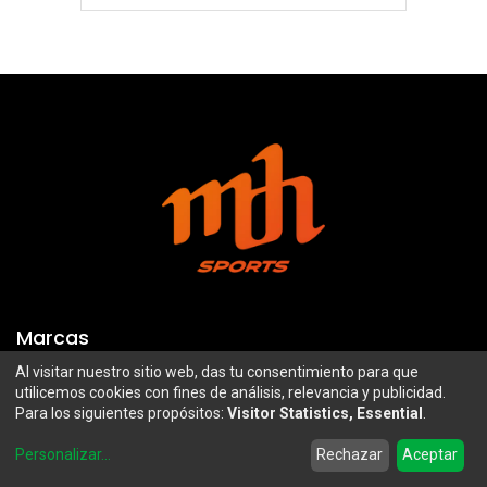
Marcas
Al visitar nuestro sitio web, das tu consentimiento para que
Troy Lee Designs
Mazawi
utilicemos cookies con fines de análisis, relevancia y publicidad.
Para los siguientes propósitos:
Visitor Statistics, Essential
.
100%
SIDI
0
Airoh
Uswe
Personalizar
...
Rechazar
Aceptar
Home
Search
Wishlist
Account
Borilli Racing
Maxima