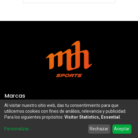
Marcas
Al visitar nuestro sitio web, das tu consentimiento para que
Troy Lee Designs
Mazawi
utilicemos cookies con fines de análisis, relevancia y publicidad.
Para los siguientes propósitos:
Visitor Statistics, Essential
.
100%
SIDI
0
Airoh
Uswe
Personalizar
...
Rechazar
Aceptar
Home
Search
Wishlist
Account
Borilli Racing
Maxima