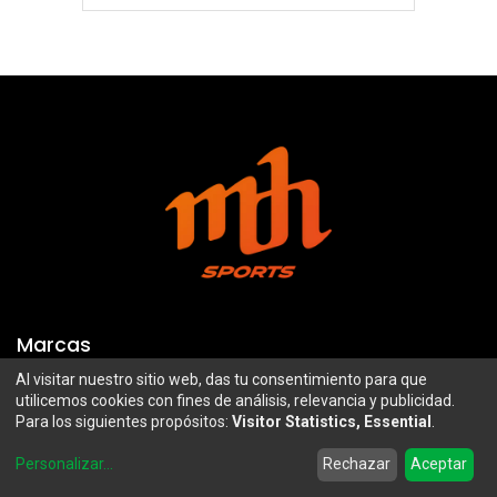
Marcas
Al visitar nuestro sitio web, das tu consentimiento para que
Troy Lee Designs
Mazawi
utilicemos cookies con fines de análisis, relevancia y publicidad.
Para los siguientes propósitos:
Visitor Statistics, Essential
.
100%
SIDI
0
Airoh
Uswe
Personalizar
...
Rechazar
Aceptar
Home
Search
Wishlist
Account
Borilli Racing
Maxima