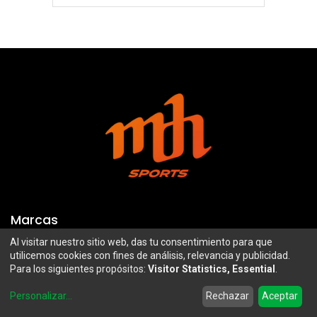
Marcas
Al visitar nuestro sitio web, das tu consentimiento para que
Troy Lee Designs
Mazawi
utilicemos cookies con fines de análisis, relevancia y publicidad.
Para los siguientes propósitos:
Visitor Statistics, Essential
.
100%
SIDI
0
Airoh
Uswe
Personalizar
...
Rechazar
Aceptar
Home
Search
Wishlist
Account
Borilli Racing
Maxima