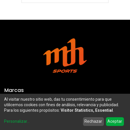
Marcas
Al visitar nuestro sitio web, das tu consentimiento para que
Troy Lee Designs
Mazawi
utilicemos cookies con fines de análisis, relevancia y publicidad.
Para los siguientes propósitos:
Visitor Statistics, Essential
.
100%
SIDI
0
Airoh
Uswe
Personalizar
...
Rechazar
Aceptar
Home
Search
Wishlist
Account
Borilli Racing
Maxima