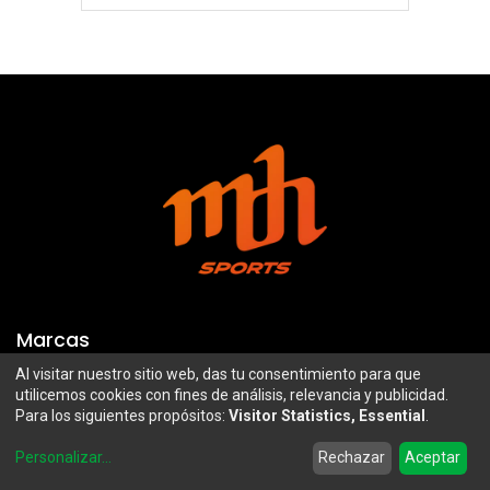
Marcas
Al visitar nuestro sitio web, das tu consentimiento para que
Troy Lee Designs
Mazawi
utilicemos cookies con fines de análisis, relevancia y publicidad.
Para los siguientes propósitos:
Visitor Statistics, Essential
.
100%
SIDI
0
Airoh
Uswe
Personalizar
...
Rechazar
Aceptar
Home
Search
Wishlist
Account
Borilli Racing
Maxima