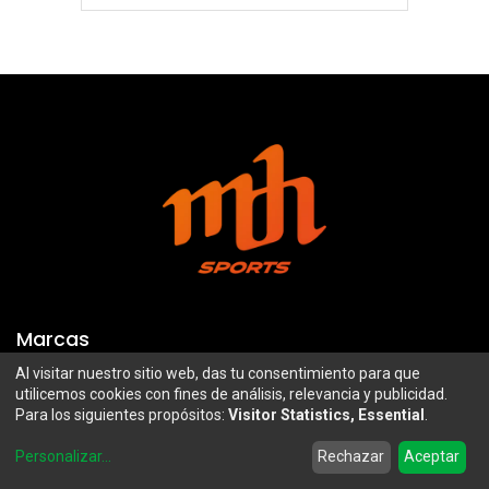
Marcas
Al visitar nuestro sitio web, das tu consentimiento para que
Troy Lee Designs
Mazawi
utilicemos cookies con fines de análisis, relevancia y publicidad.
Para los siguientes propósitos:
Visitor Statistics, Essential
.
100%
SIDI
0
Airoh
Uswe
Personalizar
...
Rechazar
Aceptar
Home
Search
Wishlist
Account
Borilli Racing
Maxima