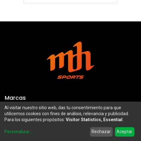
Marcas
Al visitar nuestro sitio web, das tu consentimiento para que
Troy Lee Designs
Mazawi
utilicemos cookies con fines de análisis, relevancia y publicidad.
Para los siguientes propósitos:
Visitor Statistics, Essential
.
100%
SIDI
0
Airoh
Uswe
Personalizar
...
Rechazar
Aceptar
Home
Search
Wishlist
Account
Borilli Racing
Maxima