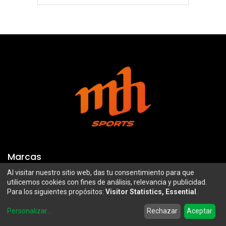
Marcas
Al visitar nuestro sitio web, das tu consentimiento para que
Troy Lee Designs
Mazawi
utilicemos cookies con fines de análisis, relevancia y publicidad.
Para los siguientes propósitos:
Visitor Statistics, Essential
.
100%
SIDI
0
Airoh
Uswe
Personalizar
...
Rechazar
Aceptar
Home
Search
Wishlist
Account
Borilli Racing
Maxima