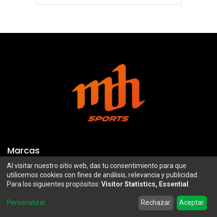
Marcas
Al visitar nuestro sitio web, das tu consentimiento para que
Troy Lee Designs
Mazawi
utilicemos cookies con fines de análisis, relevancia y publicidad.
Para los siguientes propósitos:
Visitor Statistics, Essential
.
100%
SIDI
0
Airoh
Uswe
Personalizar
...
Rechazar
Aceptar
Home
Search
Wishlist
Account
Borilli Racing
Maxima