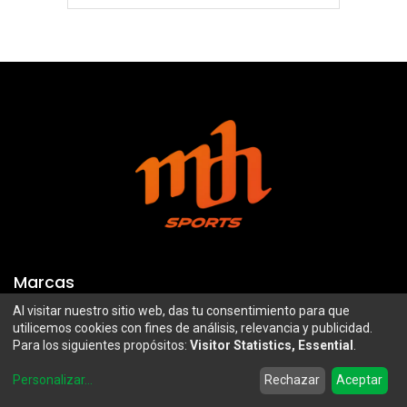
Marcas
Al visitar nuestro sitio web, das tu consentimiento para que
Troy Lee Designs
Mazawi
utilicemos cookies con fines de análisis, relevancia y publicidad.
Para los siguientes propósitos:
Visitor Statistics, Essential
.
100%
SIDI
0
Airoh
Uswe
Personalizar
...
Rechazar
Aceptar
Home
Search
Wishlist
Account
Borilli Racing
Maxima