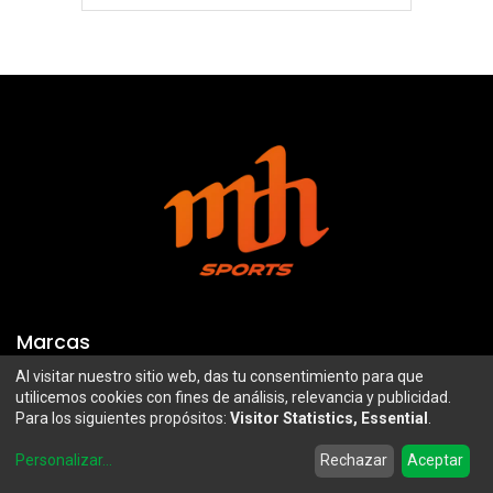
Marcas
Al visitar nuestro sitio web, das tu consentimiento para que
Troy Lee Designs
Mazawi
utilicemos cookies con fines de análisis, relevancia y publicidad.
Para los siguientes propósitos:
Visitor Statistics, Essential
.
100%
SIDI
0
Airoh
Uswe
Personalizar
...
Rechazar
Aceptar
Home
Search
Wishlist
Account
Borilli Racing
Maxima