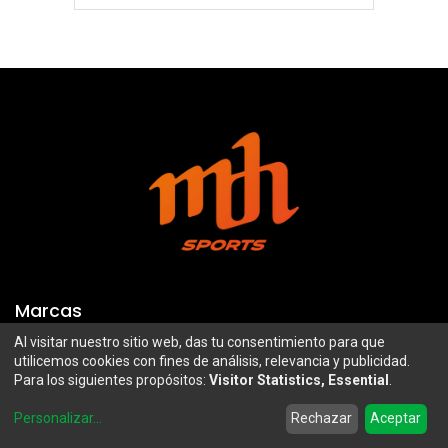
Marcas
Al visitar nuestro sitio web, das tu consentimiento para que
Troy Lee Designs
Mazawi
utilicemos cookies con fines de análisis, relevancia y publicidad.
Para los siguientes propósitos:
Visitor Statistics, Essential
.
100%
SIDI
0
Airoh
Uswe
Personalizar
...
Rechazar
Aceptar
Home
Search
Wishlist
Account
Borilli Racing
Maxima