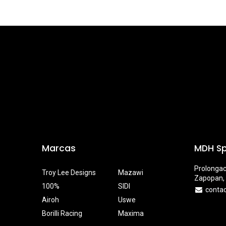
Marcas
MDH Sp
Prolongac
Troy Lee Designs
Mazawi
Zapopan, 
100%
SIDI
conta
Airoh
Uswe
Borilli Racing
Maxima