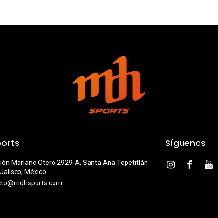
orts
Síguenos
ión Mariano Otero 2929-A, Santa Ana Tepetitlán
Jalisco, México
cto@mdhsports.com