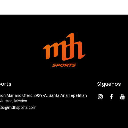
orts
Síguenos
ión Mariano Otero 2929-A, Santa Ana Tepetitlán
Jalisco, México
cto@mdhsports.com