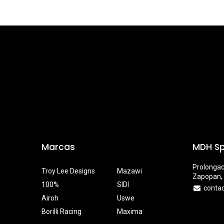
Marcas
MDH Sp
Prolongac
Troy Lee Designs
Mazawi
Zapopan, 
100%
SIDI
conta
Airoh
Uswe
Borilli Racing
Maxima