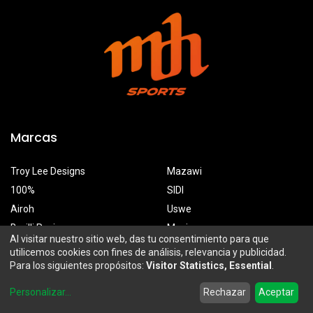
Marcas
Troy Lee Designs
Mazawi
100%
SIDI
Airoh
Uswe
Borilli Racing
Maxima
Al visitar nuestro sitio web, das tu consentimiento para que
utilicemos cookies con fines de análisis, relevancia y publicidad.
Para los siguientes propósitos:
Visitor Statistics, Essential
.
MDH Sports
0
Personalizar
...
Rechazar
Aceptar
Prolongación Mariano Otero 2929-A, Santa Ana Tepetitlán
Home
Search
Wishlist
Account
Zapopan, Jalisco, México