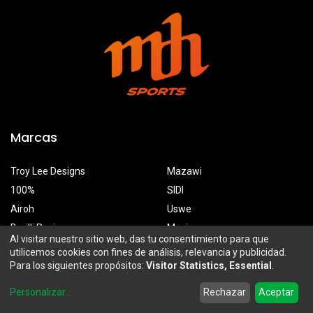
Marcas
Troy Lee Designs
Mazawi
100%
SIDI
Airoh
Uswe
Borilli Racing
Maxima
Al visitar nuestro sitio web, das tu consentimiento para que
utilicemos cookies con fines de análisis, relevancia y publicidad.
Para los siguientes propósitos:
Visitor Statistics, Essential
.
MDH Sports
0
Personalizar
...
Rechazar
Aceptar
Prolongación Mariano Otero 2929-A, Santa Ana Tepetitlán
Home
Search
Wishlist
Account
Zapopan, Jalisco, México