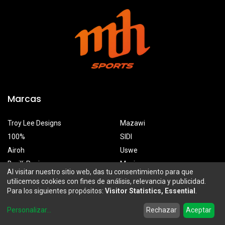
Marcas
Troy Lee Designs
Mazawi
100%
SIDI
Airoh
Uswe
Borilli Racing
Maxima
Al visitar nuestro sitio web, das tu consentimiento para que
utilicemos cookies con fines de análisis, relevancia y publicidad.
Para los siguientes propósitos:
Visitor Statistics, Essential
.
MDH Sports
0
Personalizar
...
Rechazar
Aceptar
Prolongación Mariano Otero 2929-A, Santa Ana Tepetitlán
Home
Search
Wishlist
Account
Zapopan, Jalisco, México