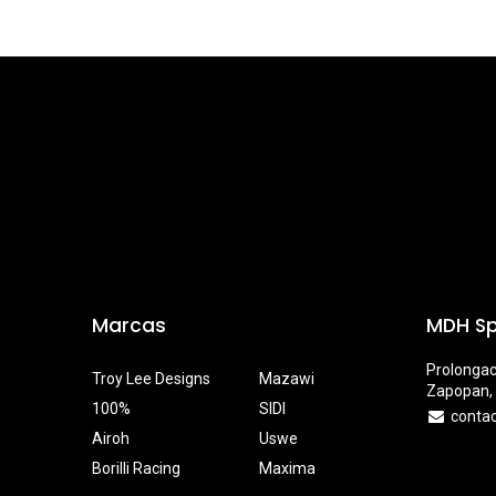
Marcas
MDH Sp
Prolongac
Troy Lee Designs
Mazawi
Zapopan, 
100%
SIDI
conta
Airoh
Uswe
Borilli Racing
Maxima