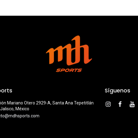
orts
Síguenos
ión Mariano Otero 2929-A, Santa Ana Tepetitlán
Jalisco, México
cto@mdhsports.com