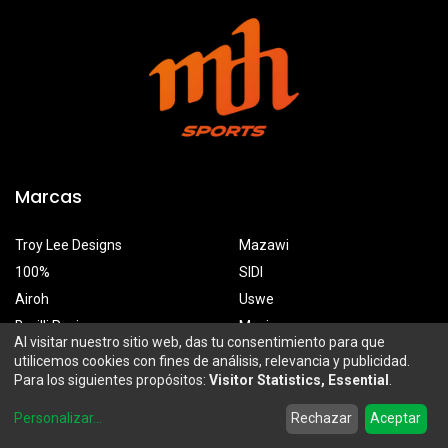
Marcas
Troy Lee Designs
Mazawi
100%
SIDI
Airoh
Uswe
Borilli Racing
Maxima
Al visitar nuestro sitio web, das tu consentimiento para que
utilicemos cookies con fines de análisis, relevancia y publicidad.
Para los siguientes propósitos:
Visitor Statistics, Essential
.
MDH Sports
0
Personalizar
...
Rechazar
Aceptar
Prolongación Mariano Otero 2929-A, Santa Ana Tepetitlán
Home
Search
Wishlist
Account
Zapopan, Jalisco, México