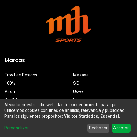
Marcas
Troy Lee Designs
Mazawi
100%
SIDI
Airoh
Uswe
Borilli Racing
Maxima
Al visitar nuestro sitio web, das tu consentimiento para que
utilicemos cookies con fines de análisis, relevancia y publicidad.
Para los siguientes propósitos:
Visitor Statistics, Essential
.
MDH Sports
0
Personalizar
...
Rechazar
Aceptar
Prolongación Mariano Otero 2929-A, Santa Ana Tepetitlán
Home
Search
Wishlist
Account
Zapopan, Jalisco, México