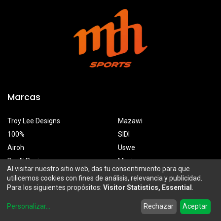
Marcas
Troy Lee Designs
Mazawi
100%
SIDI
Airoh
Uswe
Borilli Racing
Maxima
Al visitar nuestro sitio web, das tu consentimiento para que
utilicemos cookies con fines de análisis, relevancia y publicidad.
Para los siguientes propósitos:
Visitor Statistics, Essential
.
MDH Sports
0
Personalizar
...
Rechazar
Aceptar
Prolongación Mariano Otero 2929-A, Santa Ana Tepetitlán
Home
Search
Wishlist
Account
Zapopan, Jalisco, México