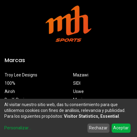
Marcas
Troy Lee Designs
Mazawi
100%
SIDI
Airoh
Uswe
Borilli Racing
Maxima
Al visitar nuestro sitio web, das tu consentimiento para que
utilicemos cookies con fines de análisis, relevancia y publicidad.
Para los siguientes propósitos:
Visitor Statistics, Essential
.
MDH Sports
0
Personalizar
...
Rechazar
Aceptar
Prolongación Mariano Otero 2929-A, Santa Ana Tepetitlán
Home
Search
Wishlist
Account
Zapopan, Jalisco, México