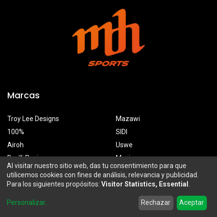
Marcas
Troy Lee Designs
Mazawi
100%
SIDI
Airoh
Uswe
Borilli Racing
Maxima
Al visitar nuestro sitio web, das tu consentimiento para que
utilicemos cookies con fines de análisis, relevancia y publicidad.
Para los siguientes propósitos:
Visitor Statistics, Essential
.
MDH Sports
0
Personalizar
...
Rechazar
Aceptar
Prolongación Mariano Otero 2929-A, Santa Ana Tepetitlán
Home
Search
Wishlist
Account
Zapopan, Jalisco, México