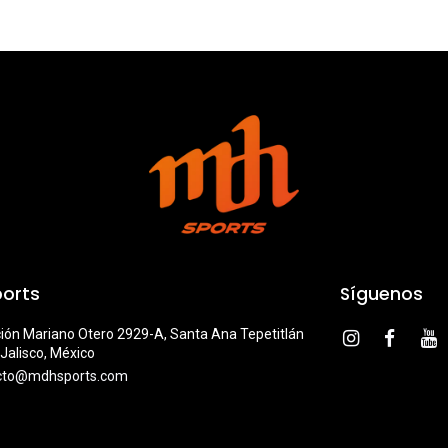
orts
Síguenos
ión Mariano Otero 2929-A, Santa Ana Tepetitlán
Jalisco, México
cto@mdhsports.com