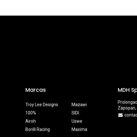
Marcas
MDH Sp
Prolongac
Troy Lee Designs
Mazawi
Zapopan, 
100%
SIDI
conta
Airoh
Uswe
Borilli Racing
Maxima