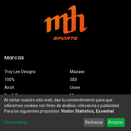
Marcas
Troy Lee Designs
Mazawi
100%
SIDI
Airoh
Uswe
Borilli Racing
Maxima
Al visitar nuestro sitio web, das tu consentimiento para que
utilicemos cookies con fines de análisis, relevancia y publicidad.
Para los siguientes propósitos:
Visitor Statistics, Essential
.
MDH Sports
0
Personalizar
...
Rechazar
Aceptar
Prolongación Mariano Otero 2929-A, Santa Ana Tepetitlán
Home
Search
Wishlist
Account
Zapopan, Jalisco, México